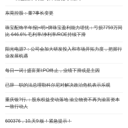
东莞控股：董?事长变更
珠宝配饰半年报|<明>牌珠宝盈利能力堪忧：亏损7759万同
比-646.6% 毛利率/净利率/ROE持续下滑
阳光电源?：公司会加大研发投入和市场开拓力度，把握行
业发展机遇
每日一词 | 盛富莱I:PO终止，业绩下滑或是主因
已辞—职的法总理勒科尔尼对解决政治危机表示乐观
重庆银?行.：股东权益变动落地 渝立物资不再为渝富资本
一致行动人
600376，10,天9:板！紧急提示！