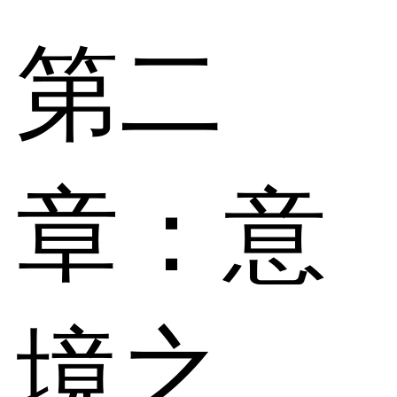
第二
章：意
境之