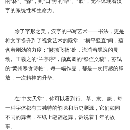
的“林”、“森”，到“口”旁的“唱”、“歌”，无不体现着汉
字的系统性和生命力。
除了字形之美，汉字的书写艺术——书法，更是
将文字提升到了视觉艺术的殿堂。“横平竖直”间，蕴
含着刚劲的力度；“撇捺飞扬”处，流淌着飘逸的灵
动。王羲之的“兰亭序”，颜真卿的“祭侄文稿”，苏轼
的“黄州寒食诗帖”，每一幅作品，都是一次情感的释
放，一次精神的升华。
在“中文天堂”，你可以看到行、草、隶、篆，每
一种字体都有其独特的韵味和历史渊源，它们如同
不同的舞者，在纸上翩翩起舞，诉说着千年的故
事。