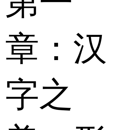
第一
章：汉
字之