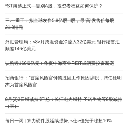
*ST海越正式—告别A股，投资者权益如何保护？
三.一重工：拟全球发售5.8亿股H股，最‘高’发售价每股
21.3港元
外汇管理局：<8>月跨境资金净流入32亿美元 银行结售汇
顺差146亿美元
认购近160!0亿元！华夏中海商业REIT成消费投资新宠
招商银行‘：’首席风险官钟德胜因工作原因辞职，聘任徐明
杰为首席风险官
8月{2}2日增减持‘汇’总：长江电力增持 圣诺生物等8股减持
（表）
每日一词 | 算力硬件股延续强势; <仕>佳光子涨超10%