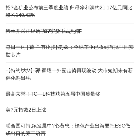
招?金矿业公布前三季度业绩 归母净利润约21.17亿元同比
增长140.43%
稀土开采正经历“加?密货币式热潮”
每日一词 | 荷.兰有让步{迹}象：全球车企已收到首批中国安
世芯片
【特约!大V】郭;家耀：外围走势再现波动 大市短期未有新
催化剂出现
最高荣誉！TC—L科技获第五届中国质量奖
美?元指数2日上涨
联合国可持,续发展中?心黄忠：绿色产业出海要把ESG做
成出口的第二语言