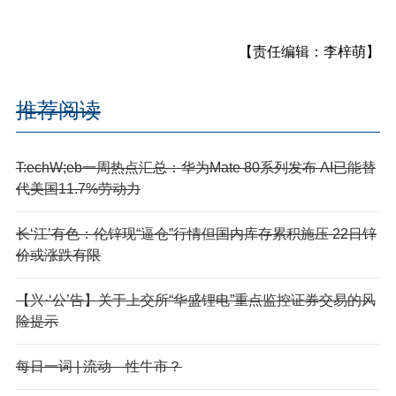
【责任编辑：李梓萌】
推荐阅读
T:echW;eb一周热点汇总：华为Mate 80系列发布 AI已能替
代美国11.7%劳动力
长‘江’有色：伦锌现“逼仓”行情但国内库存累积施压 22日锌
价或涨跌有限
【兴·‘公’告】关于上交所“华盛锂电”重点监控证券交易的风
险提示
每日一词 | 流动—性牛市？