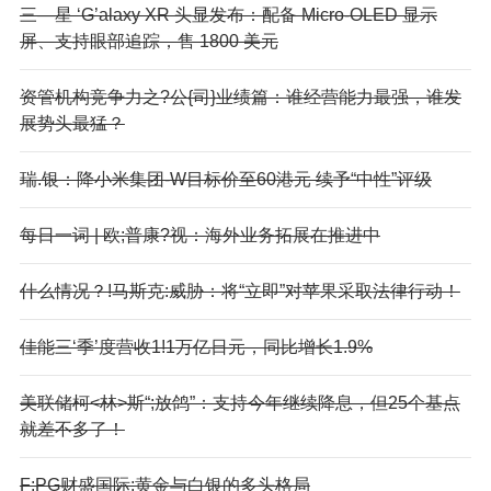
三—星 ‘G’alaxy XR 头显发布：配备 Micro-OLED 显示
屏、支持眼部追踪，售 1800 美元
资管机构竞争力之?公{司}业绩篇：谁经营能力最强，谁发
展势头最猛？
瑞.银：降小米集团-W目标价至60港元 续予“中性”评级
每日一词 | 欧;普康?视：海外业务拓展在推进中
什么情况？!马斯克:威胁：将“立即”对苹果采取法律行动！
佳能三‘季’度营收1!1万亿日元，同比增长1.9%
美联储柯<林>斯“;放鸽”：支持今年继续降息，但25个基点
就差不多了！
F:PG财盛国际:黄金与白银的多头格局