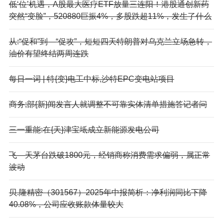
低‘位’机遇，A股最大医疗ETF放量三连阳！港股通创新药
突然“变脸”，520880巨振4%，多股跌超11%，发生了什么
从:“促和”到—“促攻”，短短四天特朗普对乌克兰立场急转，
油价有望终结两周连跌
每日一词 | 特{变}电工中标,沙特EPC变电站项目
商务;部{新}闻发言人就调整不可靠实体清单措施答记者问
三一重能:在{天}津宝坻成立新能源发电公司
飞—天茅台跌破1800元，经销商称消费需求偏弱，属正常
波动
贝.隆精密（301567）2025年中报简析：净利润同比下降
40.08%，公司应收账款体量较大