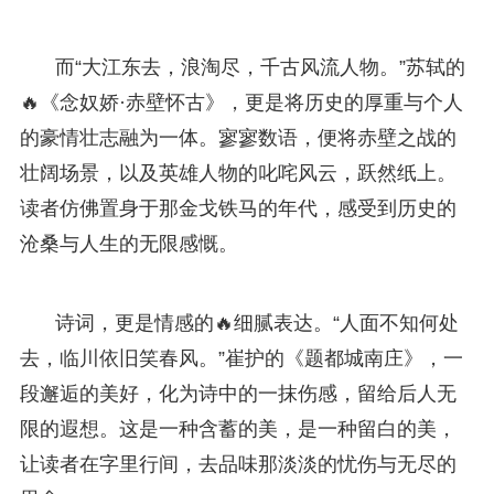
而“大江东去，浪淘尽，千古风流人物。”苏轼的
🔥《念奴娇·赤壁怀古》，更是将历史的厚重与个人
的豪情壮志融为一体。寥寥数语，便将赤壁之战的
壮阔场景，以及英雄人物的叱咤风云，跃然纸上。
读者仿佛置身于那金戈铁马的年代，感受到历史的
沧桑与人生的无限感慨。
诗词，更是情感的🔥细腻表达。“人面不知何处
去，临川依旧笑春风。”崔护的《题都城南庄》，一
段邂逅的美好，化为诗中的一抹伤感，留给后人无
限的遐想。这是一种含蓄的美，是一种留白的美，
让读者在字里行间，去品味那淡淡的忧伤与无尽的