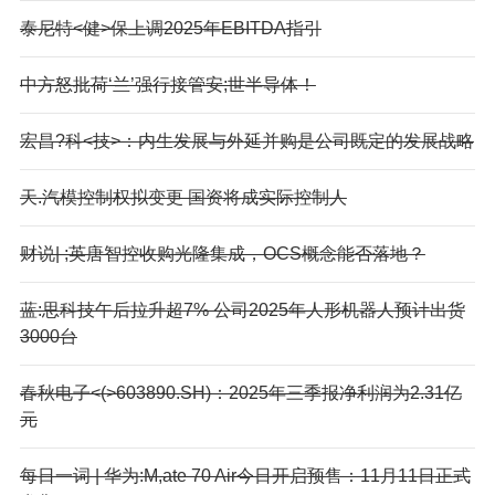
泰尼特<健>保上调2025年EBITDA指引
中方怒批荷‘兰’强行接管安;世半导体！
宏昌?科<技>：内生发展与外延并购是公司既定的发展战略
天.汽模控制权拟变更 国资将成实际控制人
财说| ;英唐智控收购光隆集成，OCS概念能否落地？
蓝:思科技午后拉升超7% 公司2025年人形机器人预计出货
3000台
春秋电子<(>603890.SH)：2025年三季报净利润为2.31亿
元
每日一词 | 华为:M,ate 70 Air今日开启预售：11月11日正式