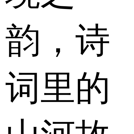
韵，诗
词里的