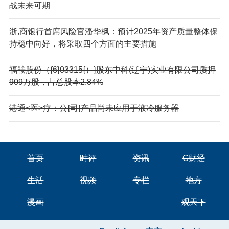
战未来可期
浙,商银行首席风险官潘华枫：预计2025年资产质量整体保
持稳中向好，将采取四个方面的主要措施
福鞍股份（{6}03315{）}股东中科(辽宁)实业有限公司质押
909万股，占总股本2.84%
港通<医>疗：公{司}产品尚未应用于液冷服务器
首页
时评
资讯
C财经
生活
视频
专栏
地方
漫画
观天下