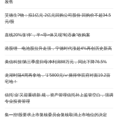
发售
艾德生?物：拟1亿元-2亿元回购公司股份 回购价不超34.5
元/股
直线20%涨‘停’，半<导>体又现“蛇吞象”收购案
港股锂—电池股拉升走强，宁德时代涨超4%再创历史新高
美信科技!第三季度归母净利润88万元，同比下降76.5%
龙湖时隔4周再拿地，‘1’5800元/㎡摘得华宸府对面19.2亩
宅地！
信托‘业’又迎重磅新.规，资产管理信托补上监管空白，强调
专业投资管理
集一控!股要求上市复核委员会复核取消上市地位的决定