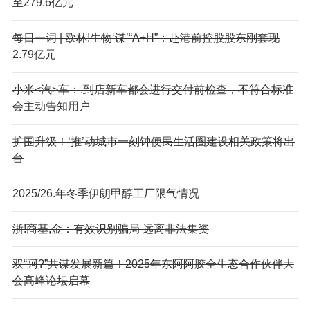
至279.6亿元
每日一词 | 欧林!生物‘谋’“A+H”：赴港前控股股东刚套现
2.79亿元
小米<汽>车：.到店新车都会进行交付前检查，不符合标准
会主动告知用户
扩围升级！‘推’动城市一刻钟便民生活圈建设相关政策将出
台
2025/26.年冬季伊朗甲醇工厂限气情况
浙!商基,金：有效识别骗局 远离非法集资
双“阿?”共谋发展新篇！2025年东阿阿胶全生态合作伙伴大
会高峰论坛启幕