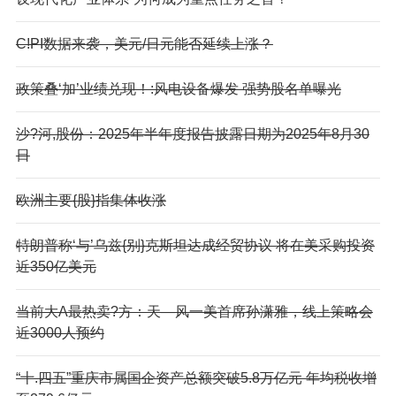
C!PI数据来袭，美元/日元能否延续上涨？
政策叠‘加’业绩兑现！:风电设备爆发 强势股名单曝光
沙?河,股份：2025年半年度报告披露日期为2025年8月30
日
欧洲主要{股}指集体收涨
特朗普称‘与’乌兹{别}克斯坦达成经贸协议 将在美采购投资
近350亿美元
当前大A最热卖?方：天—风一美首席孙潇雅，线上策略会
近3000人预约
“十.四五”重庆市属国企资产总额突破5.8万亿元 年均税收增