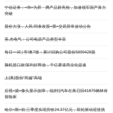
中信证券：<华>为昇—腾产品群亮相，加速领军国产算力
突破
股价大涨，人民:同泰发股<票>交易异常波动公告
英.杰电气：公司电源产品类型丰富
每日一词 | 帝!奥?微：累计回购公司股份5899428股
脑机接口政!策利好释放，千亿赛道商业化提速
上{美}股份“死磕”高端
后视<摄>像头显示故障，福{特}汽车在美召回41875辆林肯
冒险家
哈尔<斯>前:三季度实现营收24.37亿元，双轮驱动迎接挑