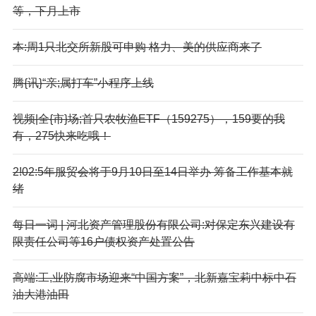
等，下月上市
本:周1只北交所新股可申购 格力、美的供应商来了
腾{讯}“亲;属打车”小程序上线
视频|全{市}场;首只农牧渔ETF（159275），159要的我
有，275快来吃哦！
2!02:5年服贸会将于9月10日至14日举办 筹备工作基本就
绪
每日一词 | 河北资产管理股份有限公司:对保定东兴建设有
限责任公司等16户债权资产处置公告
高端:工,业防腐市场迎来“中国方案”，北新嘉宝莉中标中石
油大港油田