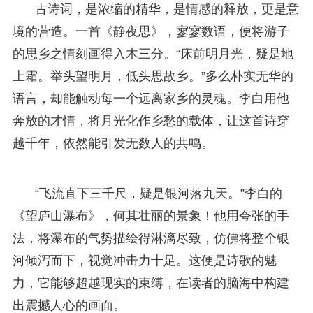
古诗词，是浓缩的精华，是情感的释放，更是意
境的营造。一首《静夜思》，寥寥数语，便将游子
的思乡之情刻画得入木三分。“床前明月光，疑是地
上霜。举头望明月，低头思故乡。”多么朴实无华的
语言，却能触动每一个远离家乡的灵魂。李白用他
奔放的才情，将月光化作乡愁的载体，让这首诗穿
越千年，依然能引发无数人的共鸣。
“飞流直下三千尺，疑是银河落九天。”李白的
《望庐山瀑布》，何其壮丽的景象！他用夸张的手
法，将瀑布的气势描绘得淋漓尽致，仿佛将整个银
河倾泻而下，视觉冲击力十足。这便是诗歌的魅
力，它能够超越现实的束缚，在读者的脑海中构建
出震撼人心的画面。