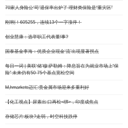
70家人身险公‘司’退保率出炉了 理财类保险是“重灾区”
刚!刚！605255，连续13个一字涨停！
创业慧康：选举职工代表董!事?
国泰基金李海：优质企业现金‘流’出现显著拐点
每日一词 | 美联‘储’穆:萨勒姆：降息旨在为就业市场上“保
险” 未来仍有50-75个基点宽松空间
M,hmarkets迈汇:贵金属市场迎来多重利好
【化工视点】尿素出:口再松<绑>，印度成焦点
存储芯片:板块?走弱，时空科技跌停