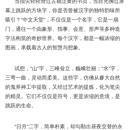
当指尖轻轻滑过古籍泛黄的书页，当目光拂过屏
幕上跳跃的方块字，你是否曾被汉字的独特韵味所
吸引？“中文天堂”，不仅仅是一个名字，它是一扇
门，通往一个由象形、指事、会意、形声等多种造
字法构筑的奇妙世界。每个汉字，都是一幅浓缩的
图画，承载着古人的智慧与想象。
试想，“山”字，三峰耸立，巍峨壮丽；“水”字，
三弯一曲，灵动而柔美。这些字，仿佛从📘大自然
的鬼斧神工中提取，又经过艺术的提炼，化为笔尖
的精灵。它们不仅仅是符号，更是浓缩的意境，是
跳跃的生命。
“日月”二字，简单朴素，却勾勒出昼夜交替的永