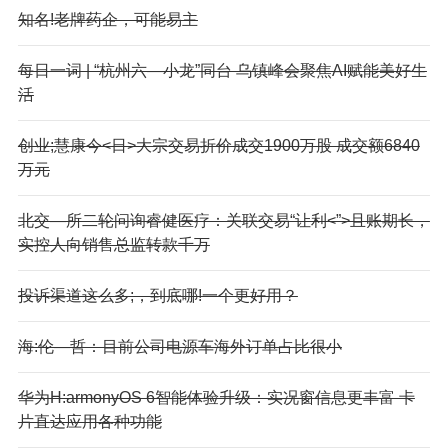
知名!老牌药企，可能易主
每日一词 | “杭州六—小龙”同台 乌镇峰会聚焦AI赋能美好生
活
创业;慧康今<日>大宗交易折价成交1900万股 成交额6840
万元
北交—所二轮问询睿健医疗：关联交易“让利<”>且账期长，
实控人向销售总监转款千万
投诉渠道这么多;，到底哪!一个更好用？
海:伦—哲：目前公司电源车海外订单占比很小
华为H:armonyOS 6智能体验升级：实况窗信息更丰富 卡
片直达应用各种功能