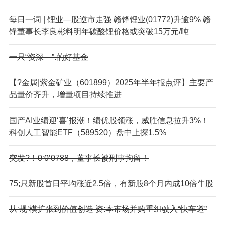
每日一词 | 锂业—股逆市走强 赣锋锂业(01772)升逾9% 赣
锋董事长李良彬料明年碳酸锂价格或突破15万元/吨
一只“资深—”.的好基金
【?金属|紫金矿业（601899）2025年半年报点评】主要产
品量价齐升，增量项目持续推进
国产AI业绩迎‘喜’报潮！绩优股领涨，威胜信息拉升3%！
科创人工智能ETF（589520）盘中上探1.5%
突发?！0‘0’0788，董事长被刑事拘留！
75;只新股首日平均涨近2.5倍，有新股8个月内成10倍牛股
从‘规’模扩张到价值创造 资:本市场并购重组驶入“快车道”