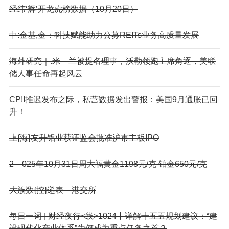
经纬‘辉’开龙虎榜数据（10月20日）
中:金基,金：科技赋能助力公募REITs业务高质量发展
海外研究｜.米—兰被提名理事，沃勒领跑主席角逐，美联
储人事任命再起风云
CP!I推迟发布之际，私营数据发出警报：美国9月通胀已回
升！
上{海}友升铝业获证监会批准沪市主板IPO
2—025年10月31日周大福黄金1198元/克 铂金650元/克
大族数{控}递表—港交所
每日一词 | 财经夜行<线>1024丨详解十五五规划建议：“建
设现代化产业体系”为何成为重点任务之首？