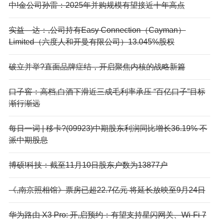
中!金公司孙雷：2025年并购规模有望接近十年高点
实益—达：,公司持有Easy Connection（Cayman）
Limited（六度人和开曼有限公司）13.045%股权
破立并举?直面品牌症结，开启聚焦内核的战略新篇
口子窖：高档,白酒下滑近三成毛利率承压 “百亿口子”目标
渐行渐远
每日一词 | 移卡?(09923)中期股东利润同比增长36.19% 不
派中期股息
博硕!科技：截至11月10日股东户数为13877户
《,南京照相馆》票房已超22.7亿元 将延长放映至9月24日
华为路由 X3 Pro: 开,启预约：有望支持星闪网关、Wi-Fi 7