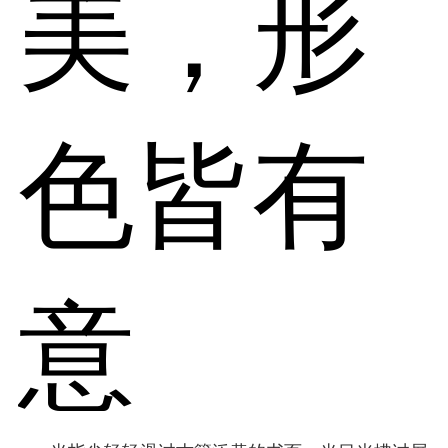
美，形
色皆有
意